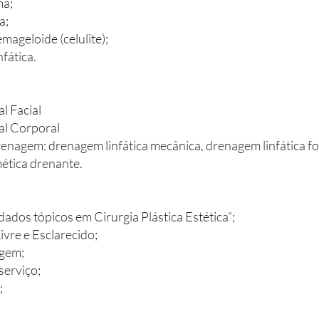
ma;
a;
mageloide (celulite);
fática.
l Facial
al Corporal
enagem: drenagem linfática mecânica, drenagem linfática fo
ética drenante.
dados tópicos em Cirurgia Plástica Estética”;
vre e Esclarecido;
agem;
serviço;
;