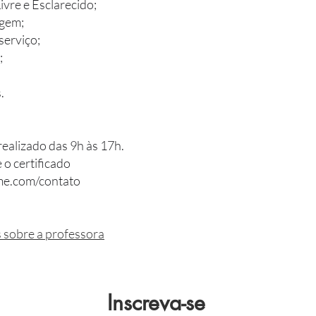
vre e Esclarecido;
agem;
serviço;
;
.
realizado das 9h às 17h.
 o certificado
me.com/contato
s sobre a professora
Inscreva-se