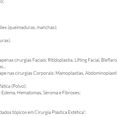
o;
ões (queimaduras, manchas);
uras).
enas cirurgias Faciais: Ritidoplastia, Lifting Facial, Bleflaro
s...
Tape nas cirurgias Corporais: Mamoplastias, Abdominoplasti
ática (Polvo);
o: Edema, Hematomas, Seroma e Fibroses;
dados tópicos em Cirurgia Plástica Estética”;